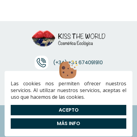
(+34) +34 674091910
info@ktwcanarias.com
Las cookies nos permiten ofrecer nuestros
servicios. Al utilizar nuestros servicios, aceptas el
uso que hacemos de las cookies.
ACEPTO
Envíos
|
Devoluciones
|
Preguntas Frecuentes
|
Cookies
|
Aviso
MÁS INFO
Legal
|
Política de Privacidad
|
Términos y condiciones