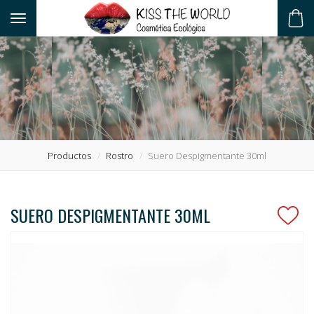
Toggle navigation
ES
Productos
Rostro
Suero Despigmentante 30ml
SUERO DESPIGMENTANTE 30ML