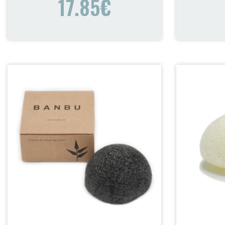
17.85€