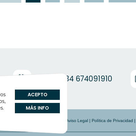
(+34) +34 674091910
ros
ACEPTO
os,
s.
MÁS INFO
|
Preguntas Frecuentes
|
Cookies
|
Aviso Legal
|
Política de Privacidad