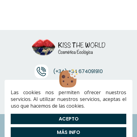
(+34) +34 674091910
info@ktwcanarias.com
Las cookies nos permiten ofrecer nuestros
servicios. Al utilizar nuestros servicios, aceptas el
uso que hacemos de las cookies.
ACEPTO
Envíos
|
Devoluciones
|
Preguntas Frecuentes
|
Cookies
|
Aviso
MÁS INFO
Legal
|
Política de Privacidad
|
Términos y condiciones