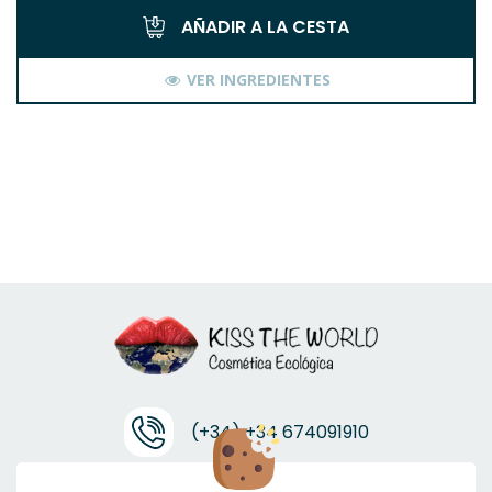
AÑADIR A LA CESTA
VER INGREDIENTES
(+34) +34 674091910