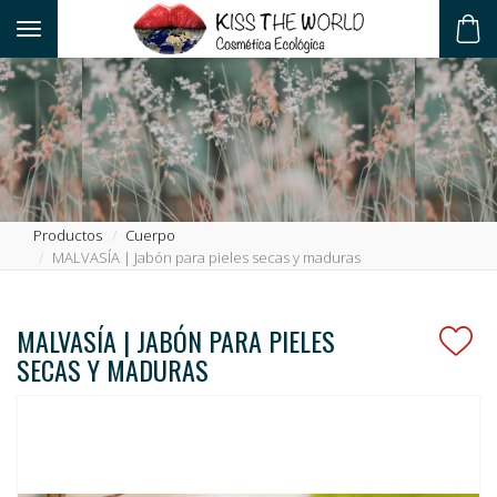
Toggle navigation
ES
Productos
Cuerpo
MALVASÍA | Jabón para pieles secas y maduras
MALVASÍA | JABÓN PARA PIELES
SECAS Y MADURAS