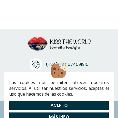
(+34) +34 674091910
info@ktwcanarias.com
Las cookies nos permiten ofrecer nuestros
servicios. Al utilizar nuestros servicios, aceptas el
uso que hacemos de las cookies.
ACEPTO
Envíos
|
Devoluciones
|
Preguntas Frecuentes
|
Cookies
|
Aviso
MÁS INFO
Legal
|
Política de Privacidad
|
Términos y condiciones